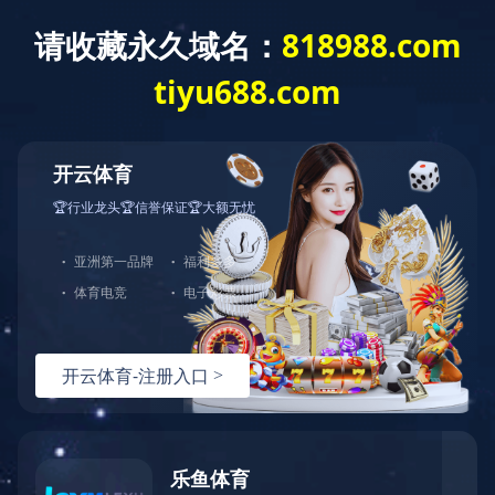
家庭养老床位