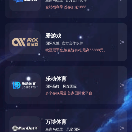
应用：长者活动情况监测/人体入侵报警/异常报警
在线留言
电话咨询
无线人体感应红外探测器
产品简介：
无线红外人体探测器通过人体发出的光谱进行智能分析，量化计
算。一旦人体入侵探测区域时，探测器将自动探测器区域内人体活
动，通过安防主机通信报警。
技术参数：
工作电压：DC3V（两节CR123A 3V） 静态电流：≤20uA
工作电流：≤30mA
探测距离：7米