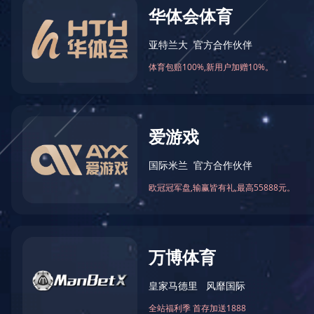
常见问题
服务支持
常见问题
售后服务