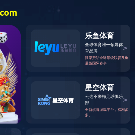
|
|
|
网站地图
|
全国咨询热线：
400-6288-007
采购需求