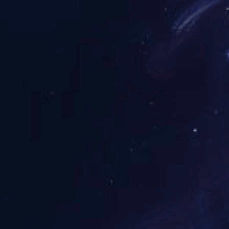
NB可燃气体
首先确定所需
根据燃气的轻重
时： 安装于低于
先安装螺丝固
家庭安装时还
进气孔进气不
警情如何处理
当环境空气中
立即关闭管道