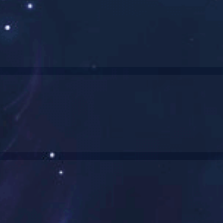
NB可燃气体探测器（气感）如
时间：2021-11-05 14:43:54
点击