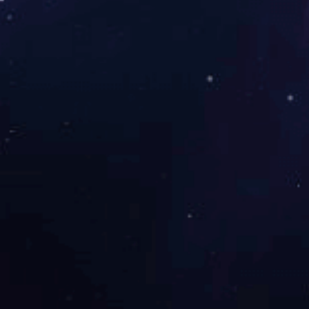
NB可燃气体
联动关断了供
上一篇：
防
下一篇：
家