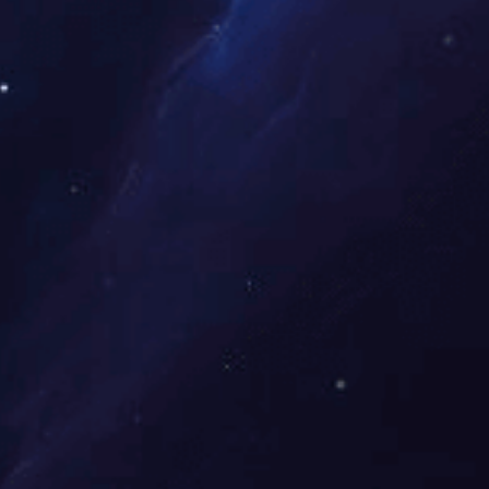
，使室内空气流通。
部门及相关专业人员处理。