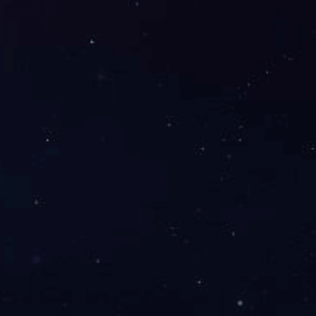
项
中国智慧城市建设推荐品牌
下一页
华体会在线登录官网-华体会(中国)