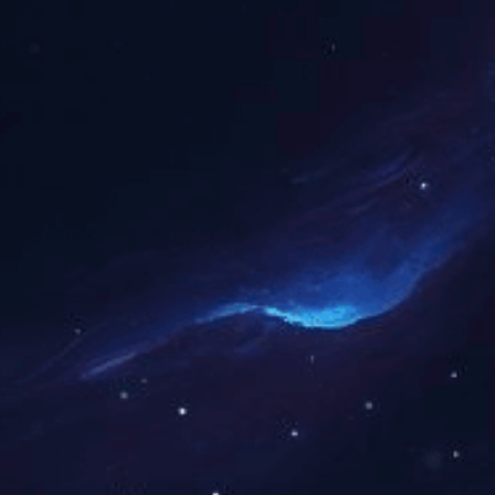
华体会在线登录官网-华体会(中国)
全国免费服务热线：400-6288-007
公司电话：0755-2788 9940
独立式光电
企业邮箱：info@yl007.com
公司地址：深圳市宝安区石岩街道建
兴路海谷科技大厦T4栋7楼
手机 ：186 8875 7638 熊总监
被动红外探