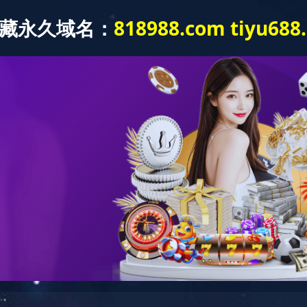
ODM/OEM
新闻资讯
服务支持