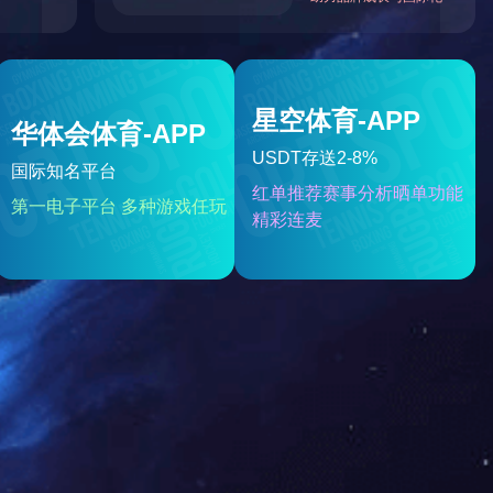
创新型中小企业证书
在
线
客
服