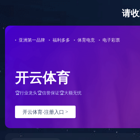
欢迎光临驰通达官网！
首页
关于我们
产品中心
华体会在线登录官网-华体会(中国)