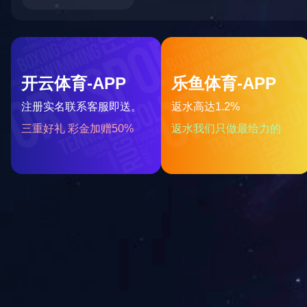
公司简介
企业文化
发展历程
荣誉资质
质量体系
生产基地
研发体系
华体会在线登录官网-华体会
(中国)