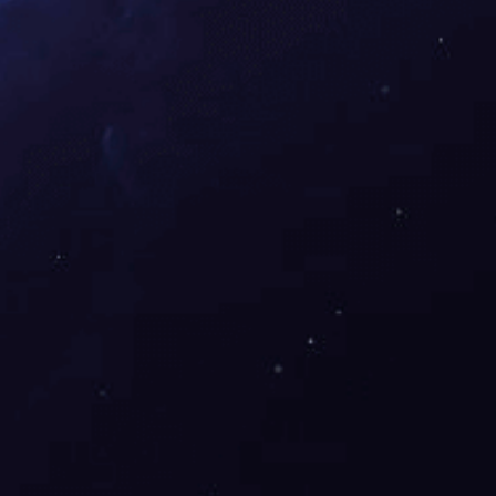
告
WIFI报警系统CE认证证书
证书
WIIF+GSM智能安防报警系统CE认证证书