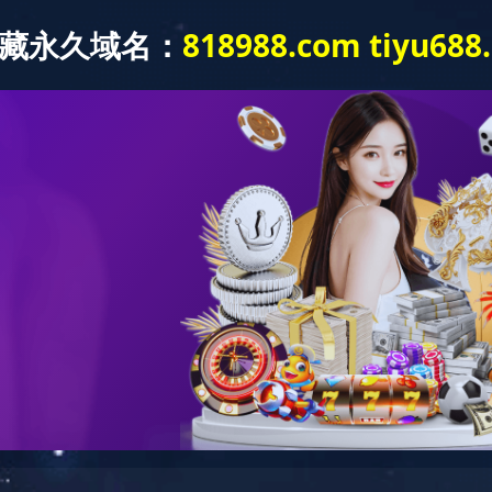
ODM/OEM
新闻资讯
服务支持