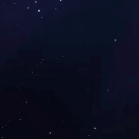
WIIF+
首页
关于我们
产品中心