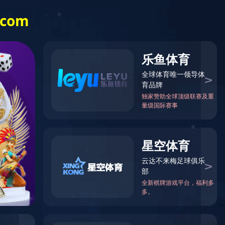
|
|
|
网站地图
|
全国咨询热线：
400-6288-007
采购需求