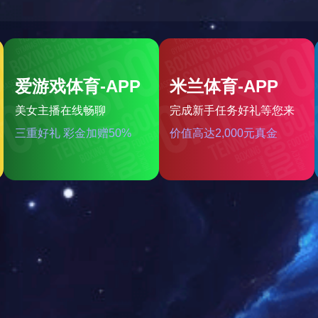
位探测器电磁兼容性检测报告
无线红外探测器电磁兼容性检