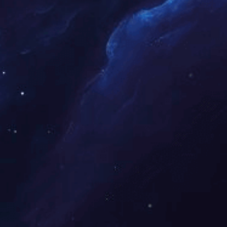
急按钮电磁兼容性检测报告
家用可燃气体探测器检测报
门磁探测器CE认证证书
无线被动红外探测器CE认证