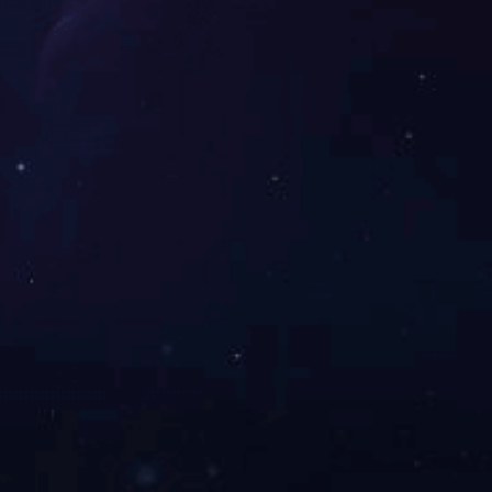
4G智能安防报警系统CE认证证书
基于NB-IoT的独立光电烟雾报
共59条
上一页
1
2
3
4
ODM/OEM
新闻资讯
服务支持
采购需求