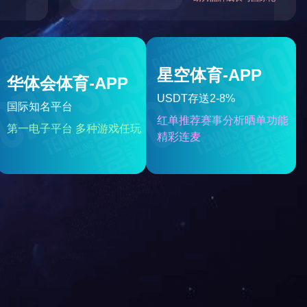
在
线
客
服
HW-W06
涂鸦WiFi紧急求救按钮医院养老院手动拉绳报警器SOS-WT03