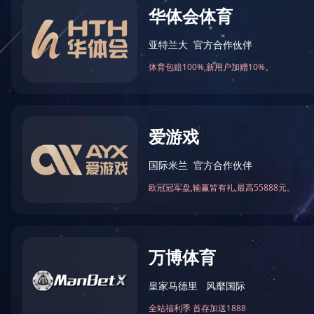
热门产品：
SOS紧急呼叫报警器
NB烟感报警器
NB燃气
涂鸦WIFI
涂鸦报警