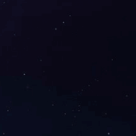
统WS03
涂鸦WIFI智能独立式光电感烟火灾探测器YG-09W
1WF
WiFi无线自发电门铃ML-W01