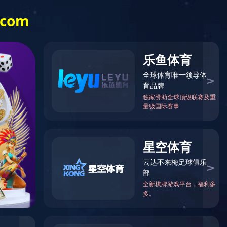
|
|
|
网站地图
|
全国咨询热线：
400-6288-007
采购需求