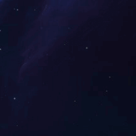
涂鸦WIFI吸顶人体活动红外传感器入侵感应探测器HW-W09
涂鸦智能家居场景联动家庭安防报警系
WiFi声光报警器LB-12WF
涂鸦WiFi室外声光报警器 LB-0