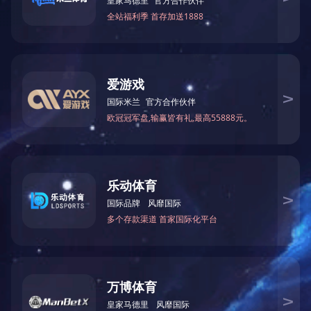
在线留言
电话咨询
产品简介：
Zigbee一氧化碳探测器用于检测一氧化碳气体， 预防一氧化碳气体
对人体造成的危害， 探测器选用高稳定电化学传感器,具有线性好、
稳定性高等特点。探测器屏幕实时显示可燃气体浓度， 当探测器检
测一氧化碳气体时且超过阈值，探测器红色LED闪烁，蜂鸣器鸣
响，并通过Zigbee 3.0技术实时上传到APP。本产品适用于厨房、养
老院等有可能产生一氧化碳的场所。
产品特点：
采用Zigbee3.0通信，实现远程监测，报警实时上传
高可靠性、线性电化学传感器
采用微处理器控制
实时显示可燃气体浓度